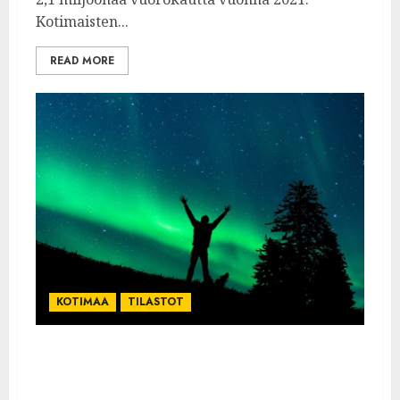
Kotimaisten...
READ MORE
KOTIMAA
TILASTOT
:TILASTOKESKUS: Pandemia pudotti
matkailukysyntää 6,6 miljardilla ja vei