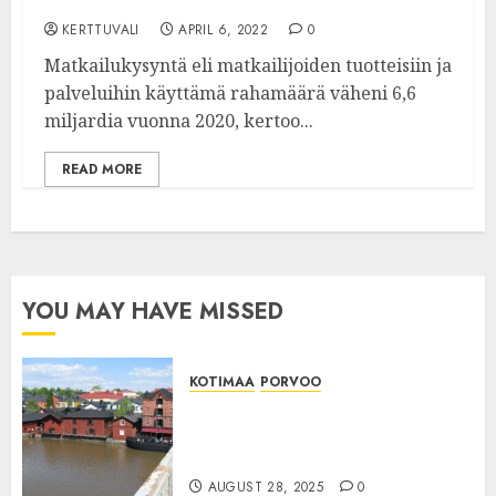
alalta 25 000 työllistä
KERTTUVALI
APRIL 6, 2022
0
Matkailukysyntä eli matkailijoiden tuotteisiin ja
palveluihin käyttämä rahamäärä väheni 6,6
miljardia vuonna 2020, kertoo...
READ MORE
YOU MAY HAVE MISSED
KOTIMAA
PORVOO
:PORVOO: Porvoon
matkailutuloissa näkyy
suhdanteiden vaikutus
AUGUST 28, 2025
0