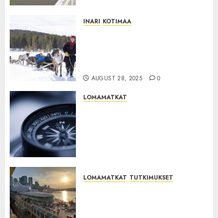
INARI
KOTIMAA
:INARI: Välitön matkailutulo
vuonna 2024 Inarissa 166,5
miljoonaa euroa, kasvua yli 6
%
AUGUST 28, 2025
0
LOMAMATKAT
Puhelindata paljastaa
yllättävän muutoksen
suomalaisten matkailussa –
nämä suosikki­kohteet
romahtivat
AUGUST 22, 2025
0
LOMAMATKAT
TUTKIMUKSET
TUIn tutkimus – Näitä asioita
suomalaiset tekivät edellisellä
lomallaan