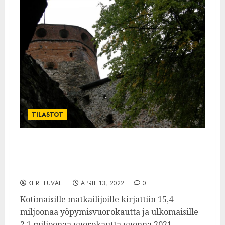
TILASTOT
:TILASTOKESKUS: Matkailijoiden
yöpymiset lisääntyivät 22 prosenttia
vuonna 2021
KERTTUVALI
APRIL 13, 2022
0
Kotimaisille matkailijoille kirjattiin 15,4
miljoonaa yöpymisvuorokautta ja ulkomaisille
2,1 miljoonaa vuorokautta vuonna 2021.