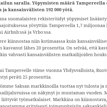
ilun saralla. Yöpymisten määrä Tampereella ol
 ja kansainvälisten 192 000 yötä.
na suomalaisten rekisteröidyt yöpymiset lisääntyiv
ajoituksessa yövyttiin Tampereella 1,7 miljoonaa 
i Airbnb:ssä ja Vrbo:ssa.
re kiinnostaa niin kotimaassa kuin kansainvälisest
 kasvanut lähes 20 prosenttia. On selvää, että ka
in vahvasti kansainvälisten matkailijoiden houk
pui Tampereelle viime vuonna Yhdysvalloista, Ruotsi
tyi peräti 25 prosenttia.
työmme Saksan markkinoilla tuottaa nyt tulosta ja 
ailijaluvuissa on näkynyt jo muutaman vuoden. Mei
 liittyvät työmatkalaiset. Markkina on kiinnostav
lä panostamme erityisesti toimenpiteisiin saksankie