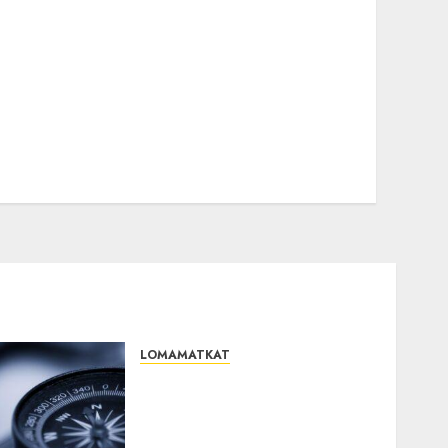
LOMAMATKAT
Puhelindata paljastaa
yllättävän muutoksen
suomalaisten matkailussa –
nämä suosikki­kohteet