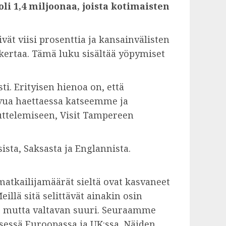
i 1,4 miljoonaa, joista kotimaisten
ät viisi prosenttia ja kansainvälisten
kertaa. Tämä luku sisältää yöpymiset
i. Erityisen hienoa on, että
svua haettaessa katseemme ja
uttelemiseen, Visit Tampereen
sta, Saksasta ja Englannista.
matkailijamäärät sieltä ovat kasvaneet
llä sitä selittävät ainakin osin
a, mutta valtavan suuri. Seuraamme
lisessä Euroopassa ja UK:ssa. Näiden