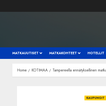
Skip
to
content
MATKAUUTISET
MATKAKOHTEET
HOTELLIT
Home
KOTIMAA
Tampereella ennätyksellinen matk
KAUPUNGIT