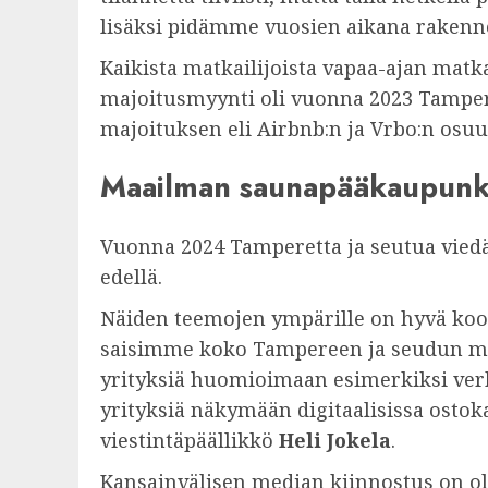
lisäksi pidämme vuosien aikana rakennet
Kaikista matkailijoista vapaa-ajan matka
majoitusmyynti oli vuonna 2023 Tamper
majoituksen eli Airbnb:n ja Vrbo:n osuus
Maailman saunapääkaupunki 
Vuonna 2024 Tamperetta ja seutua viedä
edellä.
Näiden teemojen ympärille on hyvä koost
saisimme koko Tampereen ja seudun ma
yrityksiä huomioimaan esimerkiksi ver
yrityksiä näkymään digitaalisissa ostok
viestintäpäällikkö
Heli Jokela
.
Kansainvälisen median kiinnostus on ol