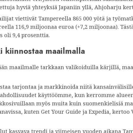
tuja hyviä yhteyksiä Japaniin yllä, Ahjoharju ker
ilijat viettivät Tampereella 865 000 yötä ja työmat
eella 116,9 miljoonaa euroa (+7,2 miljoonaa). Tä
 oli 9,4 prosenttia.
kiinnostaa maailmalla
än maailmalle tarkkaan valikoiduilla kärjillä, m
aa tarjontaa ja markkinoida niitä kansainvälisille
hdollisuudet käyttöömme, kun kerromme alueen m
kkosivuillaan myös muita kuin suomenkielisiä mat
anavissa, kuten Get Your Guide ja Expedia, kertoo
lut kasvava trendi ja viimeisen vuoden aikana Ta