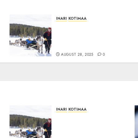
INARI
KOTIMAA
:INARI: Välitön
matkailutulo vuonna 2024
Inarissa 166,5 miljoonaa
euroa, kasvua yli 6 %
AUGUST 28, 2025
0
INARI
KOTIMAA
:INARI: Välitön
matkailutulo vuonna 2024
Inarissa 166,5 miljoonaa
euroa, kasvua yli 6 %