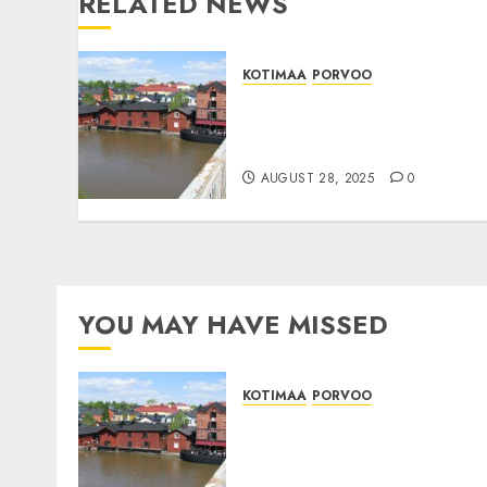
RELATED NEWS
KOTIMAA
PORVOO
:PORVOO: Porvoon
matkailutuloissa näkyy
suhdanteiden vaikutus
AUGUST 28, 2025
0
YOU MAY HAVE MISSED
KOTIMAA
PORVOO
:PORVOO: Porvoon
matkailutuloissa näkyy
suhdanteiden vaikutus