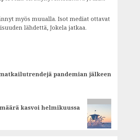
ännyt myös muualla. Isot mediat ottavat
suuden lähdettä, Jokela jatkaa.
 matkailutrendejä pandemian jälkeen
n määrä kasvoi helmikuussa