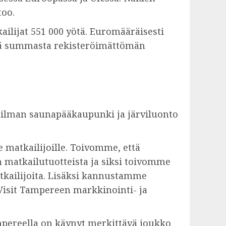
too.
kailijat 551 000 yötä. Euromääräisesti
stä summasta rekisteröimättömän
aailman saunapääkaupunki ja järviluonto
 matkailijoille. Toivomme, että
atkailutuotteista ja siksi toivomme
kailijoita. Lisäksi kannustamme
 Visit Tampereen markkinointi- ja
mpereella on käynyt merkittävä joukko