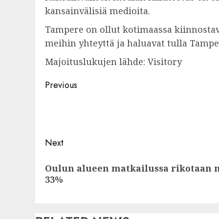
kansainvälisiä medioita.
Tampere on ollut kotimaassa kiinnostava
meihin yhteyttä ja haluavat tulla Tamp
Majoituslukujen lähde: Visitory
Post
Previous
navigation
Previous
post:
Next
Next
Oulun alueen matkailussa rikotaan n
post:
33%