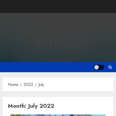
Skip
to
content
MATKAILU &
RETKEILY
Home
2022
July
Month:
July 2022