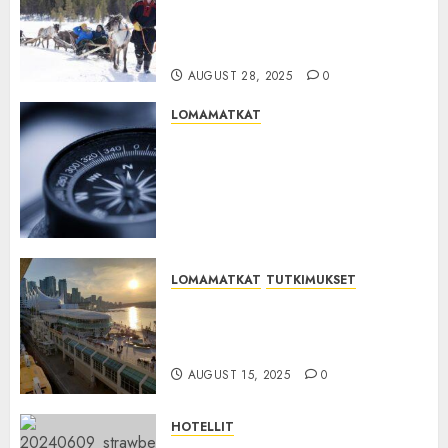
vuonna 2024 Inarissa 166,5
miljoonaa euroa, kasvua yli 6
%
AUGUST 28, 2025
0
LOMAMATKAT
Puhelindata paljastaa
yllättävän muutoksen
suomalaisten matkailussa –
nämä suosikki­kohteet
romahtivat
AUGUST 22, 2025
0
LOMAMATKAT
TUTKIMUKSET
TUIn tutkimus – Näitä asioita
suomalaiset tekivät edellisellä
lomallaan
AUGUST 15, 2025
0
HOTELLIT