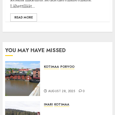
Lähettiläät...
READ MORE
YOU MAY HAVE MISSED
KOTIMAA
PORVOO
:PORVOO: Porvoon
matkailutuloissa näkyy
suhdanteiden vaikutus
AUGUST 28, 2025
0
INARI
KOTIMAA
:INARI: Välitön matkailutulo