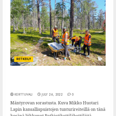
RETKEILY
Yli 100 opasta valmistunut Lapin
kansallispuistoihin 10 vuoden aikana ‒
Tänä vuonna painotetaan Retkietikettiä
KERTTUVALI
JULY 26, 2022
0
Mäntyrovan sorastusta. Kuva Mikko Huotari
Lapin kansallispuistojen tunturireiteillä on tänä
kesänä liikkunut Retkietikettilähettiläitä.